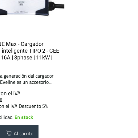
E Max - Cargador
l inteligente TIPO 2 - CEE
| 16A | 3phase | 11kW |
a generación del cargador
 Eveline es un accesorio...
con el IVA
€
on el IVA
Descuento 5%
ilidad:
En stock
Al carrito