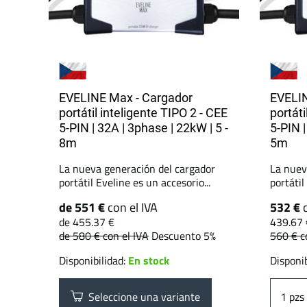
EVELINE Max - Cargador
EVELIN
portátil inteligente TIPO 2 - CEE
portáti
5-PIN | 32A | 3phase | 22kW | 5 -
5-PIN 
8m
5m
La nueva generación del cargador
La nuev
portátil Eveline es un accesorio...
portátil
de 551 €
con el IVA
532 €
de 455.37 €
439.67 
de 580 €
con el IVA
Descuento 5%
560 €
c
Disponibilidad:
En stock
Disponib
Seleccione una variante
pzs