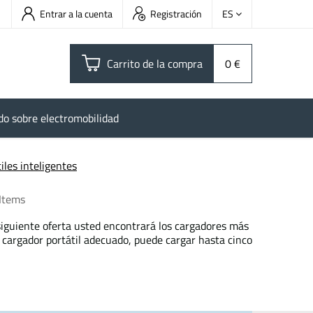
Entrar a la cuenta
Registración
ES
Carrito de la compra
0 €
do sobre electromobilidad
iles inteligentes
Items
 siguiente oferta usted encontrará los cargadores más
l cargador portátil adecuado, puede cargar hasta cinco