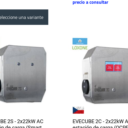
precio a consultar
leccione una variante
BE 2S - 2x22kW AC
EVECUBE 2C - 2x22kW 
ón de carga (Smart
estación de carga (OCPP