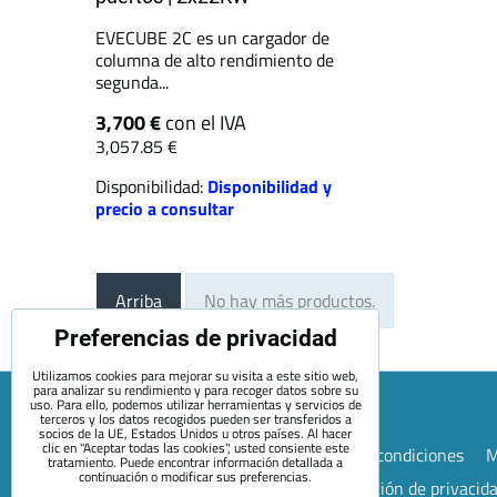
EVECUBE 2C es un cargador de
columna de alto rendimiento de
segunda...
3,700 €
con el IVA
3,057.85 €
Disponibilidad:
Disponibilidad y
precio a consultar
Arriba
No hay más productos.
Preferencias de privacidad
Utilizamos cookies para mejorar su visita a este sitio web,
para analizar su rendimiento y para recoger datos sobre su
uso. Para ello, podemos utilizar herramientas y servicios de
terceros y los datos recogidos pueden ser transferidos a
socios de la UE, Estados Unidos u otros países. Al hacer
clic en "Aceptar todas las cookies", usted consiente este
Mapa de la página web
Términos y condiciones
M
tratamiento. Puede encontrar información detallada a
continuación o modificar sus preferencias.
Preferencias de privacidad
Declaración de privacid