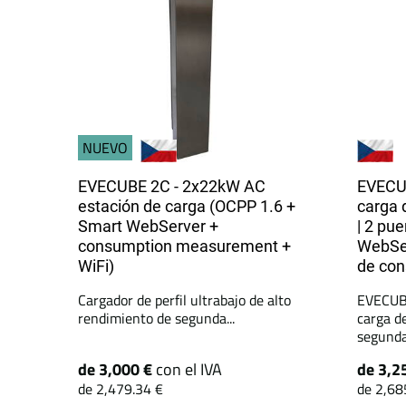
NUEVO
EVECUBE 2C - 2x22kW AC
EVECUB
estación de carga (OCPP 1.6 +
carga 
Smart WebServer +
| 2 pu
consumption measurement +
WebSer
WiFi)
de co
Cargador de perfil ultrabajo de alto
EVECUBE
rendimiento de segunda...
carga d
segunda.
de 3,000 €
con el IVA
de 3,2
de 2,479.34 €
de 2,68