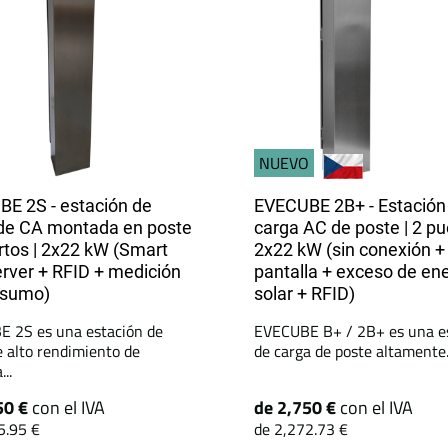
NUEVO
E 2S - estación de
EVECUBE 2B+ - Estación
de CA montada en poste
carga AC de poste | 2 pu
ertos | 2x22 kW (Smart
2x22 kW (sin conexión +
ver + RFID + medición
pantalla + exceso de en
nsumo)
solar + RFID)
 2S es una estación de
EVECUBE B+ / 2B+ es una e
e alto rendimiento de
de carga de poste altamente.
..
50 €
con el IVA
de 2,750 €
con el IVA
5.95 €
de 2,272.73 €