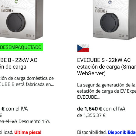
DESEMPAQUETADO
BE B - 22kW AC
EVECUBE S - 22kW AC
ón de carga
estación de carga (Smar
WebServer)
ción de carga doméstica de
UBE B está fabricada en...
La segunda generación de la
estación de carga de EV Expe
EVECUBE...
0 €
con el IVA
de 1,640 €
con el IVA
€
de 1,355.37 €
on el IVA
Descuento 15%
ilidad:
Ultima pieza!
Disponibilidad:
Disponibilida