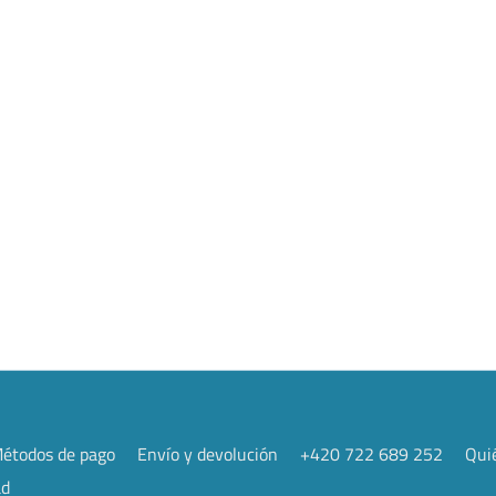
étodos de pago
Envío y devolución
+420 722 689 252
Qui
ad