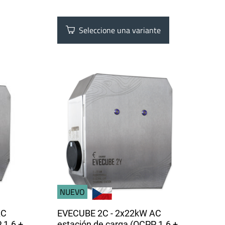
Seleccione una variante
NUEVO
AC
EVECUBE 2C - 2x22kW AC
 1.6 +
estación de carga (OCPP 1.6 +