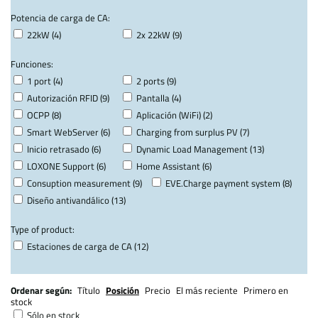
Potencia de carga de CA:
22kW (4)
2x 22kW (9)
Funciones:
1 port (4)
2 ports (9)
Autorización RFID (9)
Pantalla (4)
OCPP (8)
Aplicación (WiFi) (2)
Smart WebServer (6)
Charging from surplus PV (7)
Inicio retrasado (6)
Dynamic Load Management (13)
LOXONE Support (6)
Home Assistant (6)
Consuption measurement (9)
EVE.Charge payment system (8)
Diseño antivandálico (13)
Type of product:
Estaciones de carga de CA (12)
Ordenar según:
Título
Posición
Precio
El más reciente
Primero en
stock
Sólo en stock