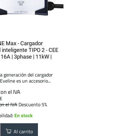
E Max - Cargador
l inteligente TIPO 2 - CEE
| 16A | 3phase | 11kW |
a generación del cargador
 Eveline es un accesorio...
con el IVA
€
on el IVA
Descuento 5%
ilidad:
En stock
Al carrito