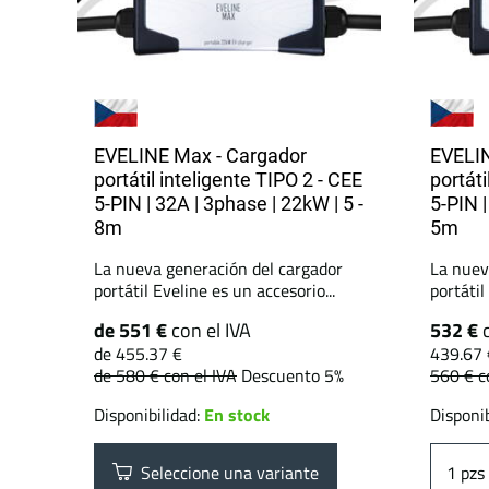
EVELINE Max - Cargador
EVELIN
portátil inteligente TIPO 2 - CEE
portáti
5-PIN | 32A | 3phase | 22kW | 5 -
5-PIN 
8m
5m
La nueva generación del cargador
La nuev
portátil Eveline es un accesorio...
portátil
de 551 €
con el IVA
532 €
de 455.37 €
439.67 
de 580 €
con el IVA
Descuento 5%
560 €
c
Disponibilidad:
En stock
Disponib
Seleccione una variante
pzs