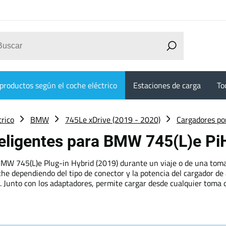
productos según el coche eléctrico
Estaciones de carga
To
trico
BMW
745Le xDrive (2019 - 2020)
Cargadores por
nteligentes para BMW 745(L)e P
 BMW 745(L)e Plug-in Hybrid (2019) durante un viaje o de una toma 
 dependiendo del tipo de conector y la potencia del cargador de a 
 Junto con los adaptadores, permite cargar desde cualquier toma d