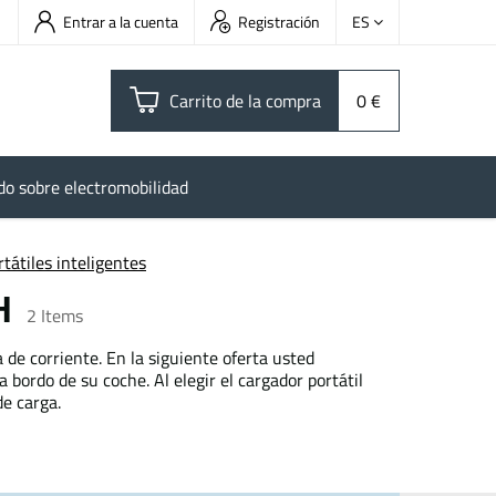
Entrar a la cuenta
Registración
ES
Carrito de la compra
0 €
do sobre electromobilidad
tátiles inteligentes
iH
2
Items
de corriente. En la siguiente oferta usted
bordo de su coche. Al elegir el cargador portátil
e carga.