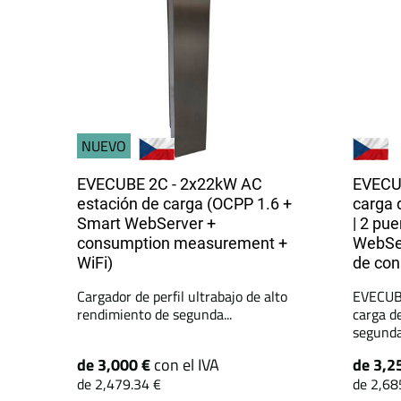
NUEVO
EVECUBE 2C - 2x22kW AC
EVECUB
estación de carga (OCPP 1.6 +
carga 
Smart WebServer +
| 2 pu
consumption measurement +
WebSer
WiFi)
de co
Cargador de perfil ultrabajo de alto
EVECUBE
rendimiento de segunda...
carga d
segunda.
de 3,000 €
con el IVA
de 3,2
de 2,479.34 €
de 2,68