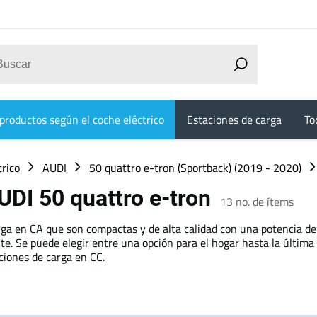
productos según el coche eléctrico
Estaciones de carga
To
trico
AUDI
50 quattro e-tron (Sportback) (2019 - 2020)
UDI 50 quattro e-tron
13
no. de ítems
ga en CA que son compactas y de alta calidad con una potencia de
e. Se puede elegir entre una opción para el hogar hasta la última
ciones de carga en CC.