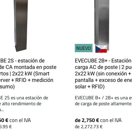
NUEVO
E 2S - estación de
EVECUBE 2B+ - Estación
de CA montada en poste
carga AC de poste | 2 pu
ertos | 2x22 kW (Smart
2x22 kW (sin conexión +
ver + RFID + medición
pantalla + exceso de en
nsumo)
solar + RFID)
 2S es una estación de
EVECUBE B+ / 2B+ es una e
e alto rendimiento de
de carga de poste altamente.
..
50 €
con el IVA
de 2,750 €
con el IVA
5.95 €
de 2,272.73 €