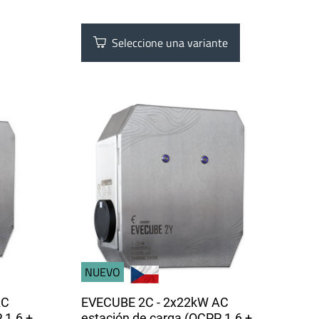
Seleccione una variante
NUEVO
AC
EVECUBE 2C - 2x22kW AC
 1.6 +
estación de carga (OCPP 1.6 +