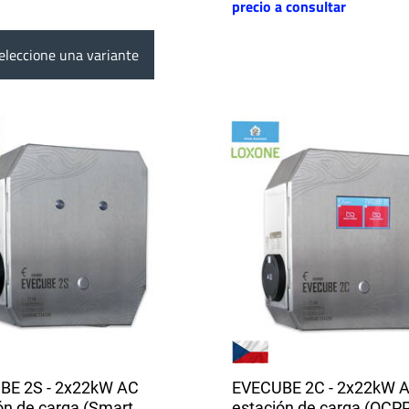
precio a consultar
leccione una variante
BE 2S - 2x22kW AC
EVECUBE 2C - 2x22kW 
ón de carga (Smart
estación de carga (OCPP