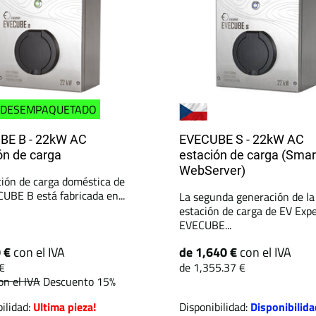
DESEMPAQUETADO
BE B - 22kW AC
EVECUBE S - 22kW AC
ón de carga
estación de carga (Smar
WebServer)
ción de carga doméstica de
UBE B está fabricada en...
La segunda generación de la
estación de carga de EV Expe
EVECUBE...
0 €
con el IVA
de 1,640 €
con el IVA
€
de 1,355.37 €
on el IVA
Descuento 15%
ilidad:
Ultima pieza!
Disponibilidad:
Disponibilida