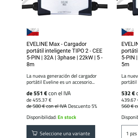
EVELINE Max - Cargador
EVELIN
portátil inteligente TIPO 2 - CEE
portáti
5-PIN | 32A | 3phase | 22kW | 5 -
5-PIN 
8m
5m
La nueva generación del cargador
La nuev
portátil Eveline es un accesorio...
portátil
de 551 €
con el IVA
532 €
de 455.37 €
439.67 
de 580 €
con el IVA
Descuento 5%
560 €
c
Disponibilidad:
En stock
Disponib
Seleccione una variante
pzs