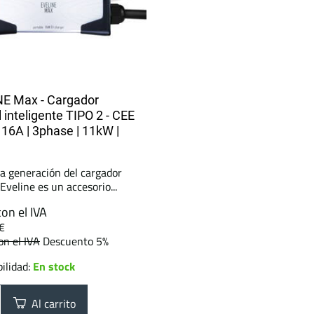
E Max - Cargador
l inteligente TIPO 2 - CEE
| 16A | 3phase | 11kW |
a generación del cargador
 Eveline es un accesorio...
con el IVA
€
on el IVA
Descuento 5%
ilidad:
En stock
Al carrito