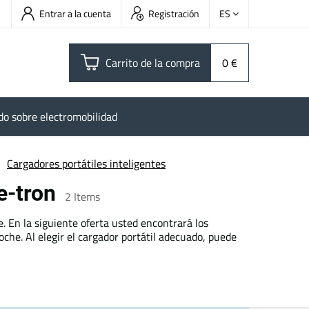
Entrar a la cuenta
Registración
ES
Carrito de la compra
0 €
do sobre electromobilidad
Cargadores portátiles inteligentes
 e-tron
2
Items
. En la siguiente oferta usted encontrará los
che. Al elegir el cargador portátil adecuado, puede