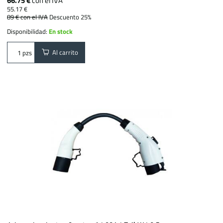
66.75 €
con el IVA
55.17 €
89 €
con el IVA
Descuento 25%
Disponibilidad:
En stock
Al carrito
pzs