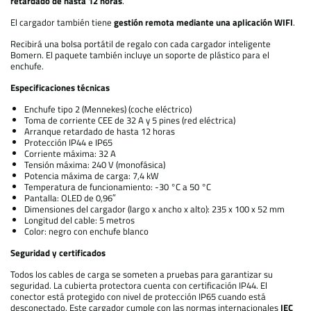
retardado de hasta 12 horas
.
El cargador también tiene
gestión remota mediante una aplicación WIFI
.
Recibirá una bolsa portátil de regalo con cada cargador inteligente
Bomern. El paquete también incluye un soporte de plástico para el
enchufe.
Especificaciones técnicas
Enchufe tipo 2 (Mennekes) (coche eléctrico)
Toma de corriente CEE de 32 A y 5 pines (red eléctrica)
Arranque retardado de hasta 12 horas
Protección IP44 e IP65
Corriente máxima: 32 A
Tensión máxima: 240 V (monofásica)
Potencia máxima de carga: 7,4 kW
Temperatura de funcionamiento: -30 °C a 50 °C
Pantalla: OLED de 0,96″
Dimensiones del cargador (largo x ancho x alto): 235 x 100 x 52 mm
Longitud del cable: 5 metros
Color: negro con enchufe blanco
Seguridad y certificados
Todos los cables de carga se someten a pruebas para garantizar su
seguridad. La cubierta protectora cuenta con certificación IP44. El
conector está protegido con nivel de protección IP65 cuando está
desconectado. Este cargador cumple con las normas internacionales
IEC