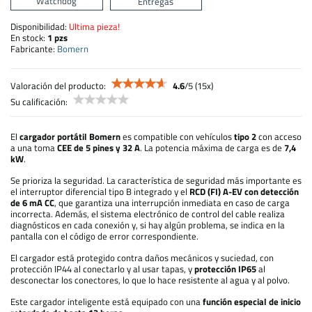
Watchdog
Entregas
Disponibilidad:
Ultima pieza!
En stock:
1
pzs
Fabricante:
Bomern
Valoración del producto:
4.6
/
5
(
15
x)
Su calificación:
El
cargador portátil Bomern
es compatible con vehículos
tipo 2
con acceso
a una toma
CEE de 5 pines y 32 A
. La potencia máxima de carga es de
7,4
kW
.
Se prioriza la seguridad. La característica de seguridad más importante es
el interruptor diferencial tipo B integrado y el
RCD (FI) A-EV con detección
de 6 mA CC
, que garantiza una interrupción inmediata en caso de carga
incorrecta. Además, el sistema electrónico de control del cable realiza
diagnósticos en cada conexión y, si hay algún problema, se indica en la
pantalla con el código de error correspondiente.
El cargador está protegido contra daños mecánicos y suciedad, con
protección IP44 al conectarlo y al usar tapas, y
protección IP65
al
desconectar los conectores, lo que lo hace resistente al agua y al polvo.
Este cargador inteligente está equipado con una
función especial de inicio