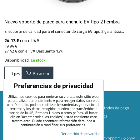
Nuevo soporte de pared para enchufe EV tipo 2 hembra
El soporte de calidad para el conector de carga EV tipo 2 garantiza...
24.13 €
con el IVA
19.94 €
27.42 €
con el IVA
Descuento 12%
Disponibilidad:
En stock
Al carrito
pzs
Preferencias de privacidad
Utilizamos cookies para mejorar su visita a este sitio web,
para analizar su rendimiento y para recoger datos sobre su
uso. Para ello, podemos utilizar herramientas y servicios de
Mapa de la página web
Términos y condiciones
Métodos de pago
terceros y los datos recogidos pueden ser transferidos a
socios de la UE, Estados Unidos u otros países. Al hacer
Envío y devolución
+420 722 689 252
Quiénes somos
clic en "Aceptar todas las cookies", usted consiente este
tratamiento. Puede encontrar información detallada a
Contacto
Blog
continuación o modificar sus preferencias.
Preferencias de privacidad
Declaración de privacidad
Declaración de privacidad
EVEXPERT.EU © 2025