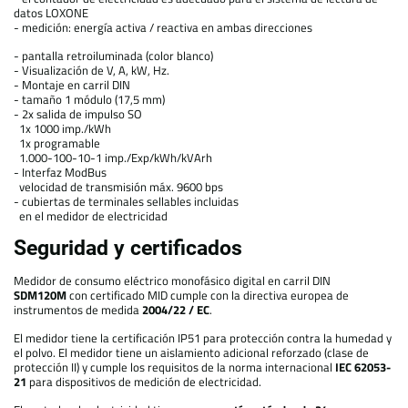
datos LOXONE
- medición: energía activa / reactiva en ambas direcciones
- pantalla retroiluminada (color blanco)
- Visualización de V, A, kW, Hz.
- Montaje en carril DIN
- tamaño 1 módulo (17,5 mm)
- 2x salida de impulso SO
1x 1000 imp./kWh
1x programable
1.000-100-10-1 imp./Exp/kWh/kVArh
- Interfaz ModBus
velocidad de transmisión máx. 9600 bps
- cubiertas de terminales sellables incluidas
en el medidor de electricidad
Seguridad y certificados
Medidor de consumo eléctrico monofásico digital en carril DIN
SDM120M
con certificado MID cumple con la directiva europea de
instrumentos de medida
2004/22 / EC
.
El medidor tiene la certificación IP51 para protección contra la humedad y
el polvo. El medidor tiene un aislamiento adicional reforzado (clase de
protección II) y cumple los requisitos de la norma internacional
IEC 62053-
21
para dispositivos de medición de electricidad.