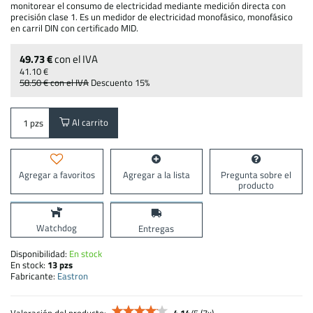
monitorear el consumo de electricidad mediante medición directa con
precisión clase 1. Es un medidor de electricidad monofásico, monofásico
en carril DIN con certificado MID.
49.73 €
con el IVA
41.10 €
58.50 €
con el IVA
Descuento
15%
Al carrito
pzs
Agregar a favoritos
Agregar a la lista
Pregunta sobre el
producto
Watchdog
Entregas
Disponibilidad:
En stock
En stock:
13
pzs
Fabricante:
Eastron
Valoración del producto:
4.14
/
5
(
7
x)