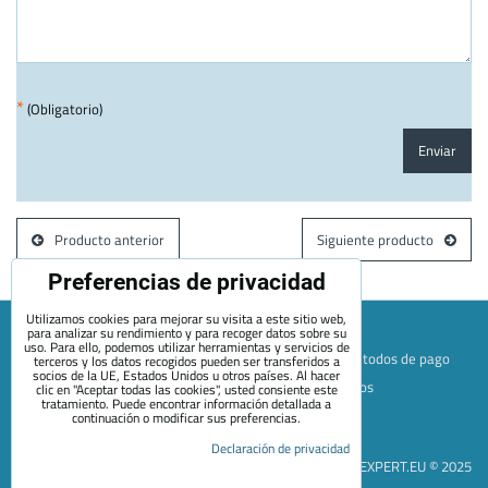
*
(Obligatorio)
Enviar
Producto anterior
Siguiente producto
Preferencias de privacidad
Utilizamos cookies para mejorar su visita a este sitio web,
para analizar su rendimiento y para recoger datos sobre su
uso. Para ello, podemos utilizar herramientas y servicios de
Mapa de la página web
Términos y condiciones
Métodos de pago
terceros y los datos recogidos pueden ser transferidos a
socios de la UE, Estados Unidos u otros países. Al hacer
Envío y devolución
+420 722 689 252
Quiénes somos
clic en "Aceptar todas las cookies", usted consiente este
tratamiento. Puede encontrar información detallada a
Contacto
Blog
continuación o modificar sus preferencias.
Preferencias de privacidad
Declaración de privacidad
Declaración de privacidad
EVEXPERT.EU © 2025