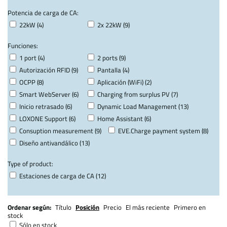
Potencia de carga de CA:
22kW (4)
2x 22kW (9)
Funciones:
1 port (4)
2 ports (9)
Autorización RFID (9)
Pantalla (4)
OCPP (8)
Aplicación (WiFi) (2)
Smart WebServer (6)
Charging from surplus PV (7)
Inicio retrasado (6)
Dynamic Load Management (13)
LOXONE Support (6)
Home Assistant (6)
Consuption measurement (9)
EVE.Charge payment system (8)
Diseño antivandálico (13)
Type of product:
Estaciones de carga de CA (12)
Ordenar según:
Título
Posición
Precio
El más reciente
Primero en
stock
Sólo en stock