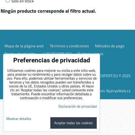
Sólo en stock
Mapa de la página web
Términos y condiciones
Métodos de pago
Envío y devolución
+420 722 689 252
Quiénes somos
Preferencias de privacidad
Contacto
Blog
Preferencias de privacidad
Declaración de privacidad
Utilizamos cookies para mejorar su visita a este sitio web,
para analizar su rendimiento y para recoger datos sobre su
EVEXPERT.EU © 2025
uso. Para ello, podemos utilizar herramientas y servicios de
terceros y los datos recogidos pueden ser transferidos a
socios de la UE, Estados Unidos u otros países. Al hacer
clic en "Aceptar todas las cookies", usted consiente este
Sitio web creado con:
ByznysWeb.cz
tratamiento. Puede encontrar información detallada a
continuación o modificar sus preferencias.
Declaración de privacidad
Mostrar detalles
Aceptar todas las cookies