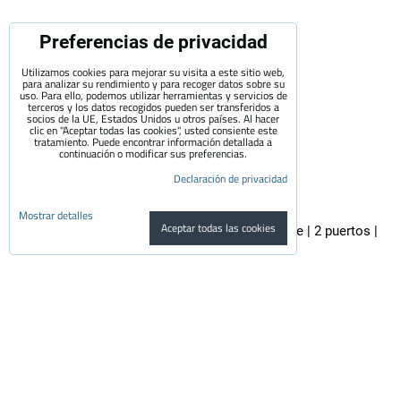
Preferencias de privacidad
Utilizamos cookies para mejorar su visita a este sitio web,
para analizar su rendimiento y para recoger datos sobre su
uso. Para ello, podemos utilizar herramientas y servicios de
terceros y los datos recogidos pueden ser transferidos a
socios de la UE, Estados Unidos u otros países. Al hacer
clic en "Aceptar todas las cookies", usted consiente este
tratamiento. Puede encontrar información detallada a
continuación o modificar sus preferencias.
Declaración de privacidad
Mostrar detalles
Aceptar todas las cookies
EVECUBE 2C - estación de carga de CA de poste | 2 puertos |
2x22KW
EVECUBE 2C es un cargador de columna de alto rendimiento de segunda...
3,700 €
con el IVA
3,057.85 €
Disponibilidad:
Disponibilidad y precio a consultar