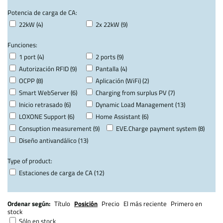
Potencia de carga de CA:
22kW (4)
2x 22kW (9)
Funciones:
1 port (4)
2 ports (9)
Autorización RFID (9)
Pantalla (4)
OCPP (8)
Aplicación (WiFi) (2)
Smart WebServer (6)
Charging from surplus PV (7)
Inicio retrasado (6)
Dynamic Load Management (13)
LOXONE Support (6)
Home Assistant (6)
Consuption measurement (9)
EVE.Charge payment system (8)
Diseño antivandálico (13)
Type of product:
Estaciones de carga de CA (12)
Ordenar según:
Título
Posición
Precio
El más reciente
Primero en
stock
Sólo en stock