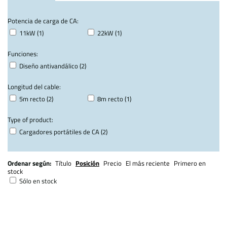
Potencia de carga de CA:
11kW (1)
22kW (1)
Funciones:
Diseño antivandálico (2)
Longitud del cable:
5m recto (2)
8m recto (1)
Type of product:
Cargadores portátiles de CA (2)
Ordenar según:
Título
Posición
Precio
El más reciente
Primero en
stock
Sólo en stock