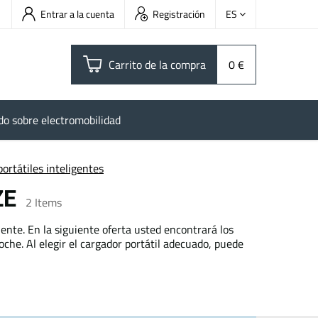
Entrar a la cuenta
Registración
ES
Carrito de la compra
0 €
do sobre electromobilidad
ortátiles inteligentes
 ZE
2
Items
ente. En la siguiente oferta usted encontrará los
che. Al elegir el cargador portátil adecuado, puede