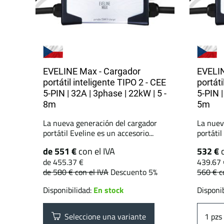
EVELINE Max - Cargador
EVELIN
portátil inteligente TIPO 2 - CEE
portáti
5-PIN | 32A | 3phase | 22kW | 5 -
5-PIN 
8m
5m
La nueva generación del cargador
La nuev
portátil Eveline es un accesorio...
portátil
de 551 €
con el IVA
532 €
de 455.37 €
439.67 
de 580 €
con el IVA
Descuento 5%
560 €
c
Disponibilidad:
En stock
Disponib
Seleccione una variante
pzs