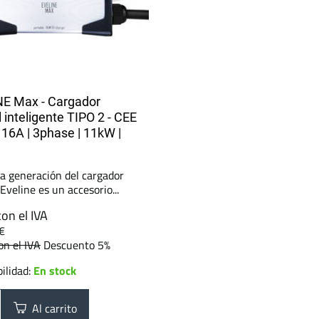
E Max - Cargador
l inteligente TIPO 2 - CEE
| 16A | 3phase | 11kW |
a generación del cargador
 Eveline es un accesorio...
con el IVA
€
on el IVA
Descuento 5%
ilidad:
En stock
Al carrito