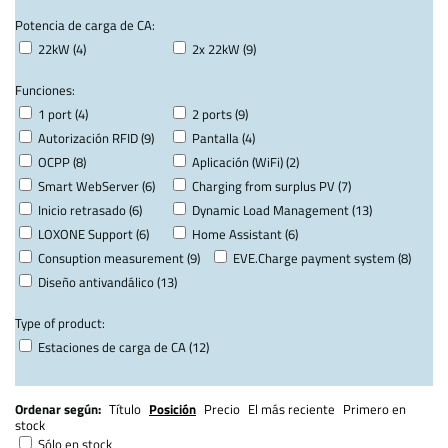
Potencia de carga de CA:
22kW (4)
2x 22kW (9)
Funciones:
1 port (4)
2 ports (9)
Autorización RFID (9)
Pantalla (4)
OCPP (8)
Aplicación (WiFi) (2)
Smart WebServer (6)
Charging from surplus PV (7)
Inicio retrasado (6)
Dynamic Load Management (13)
LOXONE Support (6)
Home Assistant (6)
Consuption measurement (9)
EVE.Charge payment system (8)
Diseño antivandálico (13)
Type of product:
Estaciones de carga de CA (12)
Ordenar según:
Título
Posición
Precio
El más reciente
Primero en
stock
Sólo en stock