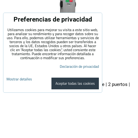
Preferencias de privacidad
Utilizamos cookies para mejorar su visita a este sitio web,
para analizar su rendimiento y para recoger datos sobre su
uso. Para ello, podemos utilizar herramientas y servicios de
terceros y los datos recogidos pueden ser transferidos a
socios de la UE, Estados Unidos u otros países. Al hacer
clic en "Aceptar todas las cookies", usted consiente este
tratamiento. Puede encontrar información detallada a
continuación o modificar sus preferencias.
Declaración de privacidad
Mostrar detalles
Aceptar todas las cookies
EVECUBE 2C - estación de carga de CA de poste | 2 puertos |
2x22KW
EVECUBE 2C es un cargador de columna de alto rendimiento de segunda...
3,700 €
con el IVA
3,057.85 €
Disponibilidad:
Disponibilidad y precio a consultar