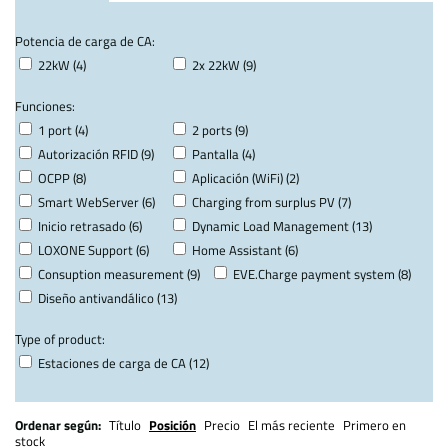
Potencia de carga de CA:
22kW (4)
2x 22kW (9)
Funciones:
1 port (4)
2 ports (9)
Autorización RFID (9)
Pantalla (4)
OCPP (8)
Aplicación (WiFi) (2)
Smart WebServer (6)
Charging from surplus PV (7)
Inicio retrasado (6)
Dynamic Load Management (13)
LOXONE Support (6)
Home Assistant (6)
Consuption measurement (9)
EVE.Charge payment system (8)
Diseño antivandálico (13)
Type of product:
Estaciones de carga de CA (12)
Ordenar según:
Título
Posición
Precio
El más reciente
Primero en
stock