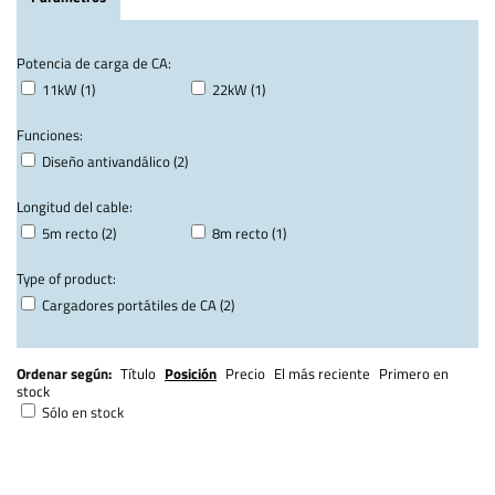
Potencia de carga de CA:
11kW (1)
22kW (1)
Funciones:
Diseño antivandálico (2)
Longitud del cable:
5m recto (2)
8m recto (1)
Type of product:
Cargadores portátiles de CA (2)
Ordenar según:
Título
Posición
Precio
El más reciente
Primero en
stock
Sólo en stock