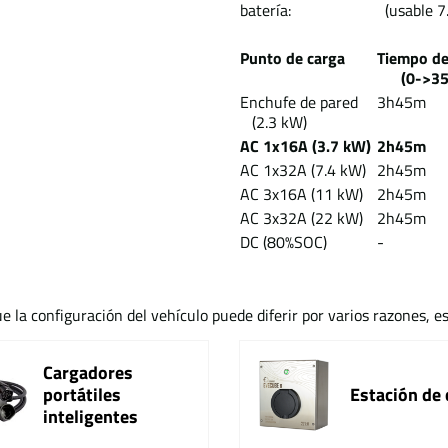
batería:
(usable 7
Punto de carga
Tiempo d
(0->35 
Enchufe de pared
3h45m
(2.3 kW)
AC 1x16A (3.7 kW)
2h45m
AC 1x32A (7.4 kW)
2h45m
AC 3x16A (11 kW)
2h45m
AC 3x32A (22 kW)
2h45m
DC (80%SOC)
-
e la configuración del vehículo puede diferir por varios razones, e
Cargadores
portátiles
Estación de 
inteligentes