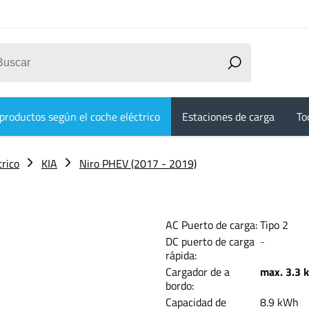
productos según el coche eléctrico
Estaciones de carga
To
trico
KIA
Niro PHEV (2017 - 2019)
AC Puerto de carga:
Tipo 2
DC puerto de carga
-
rápida:
Cargador de a
max. 3.3 
bordo:
Capacidad de
8.9