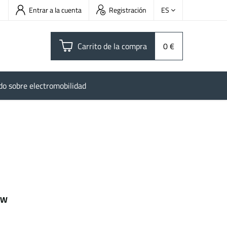
Entrar a la cuenta
Registración
ES
Carrito de la compra
0 €
do sobre electromobilidad
kW
 kWh