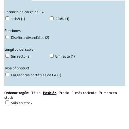
Potencia de carga de CA:
11kW (1)
22kW (1)
Funciones:
Diseño antivandálico (2)
Longitud del cable:
5m recto (2)
8m recto (1)
Type of product:
Cargadores portátiles de CA (2)
Ordenar según:
Título
Posición
Precio
El más reciente
Primero en
stock
Sólo en stock