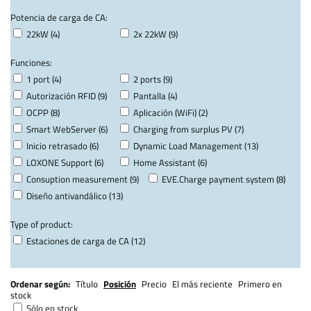
Potencia de carga de CA:
22kW (4)
2x 22kW (9)
Funciones:
1 port (4)
2 ports (9)
Autorización RFID (9)
Pantalla (4)
OCPP (8)
Aplicación (WiFi) (2)
Smart WebServer (6)
Charging from surplus PV (7)
Inicio retrasado (6)
Dynamic Load Management (13)
LOXONE Support (6)
Home Assistant (6)
Consuption measurement (9)
EVE.Charge payment system (8)
Diseño antivandálico (13)
Type of product:
Estaciones de carga de CA (12)
Ordenar según:
Título
Posición
Precio
El más reciente
Primero en
stock
Sólo en stock