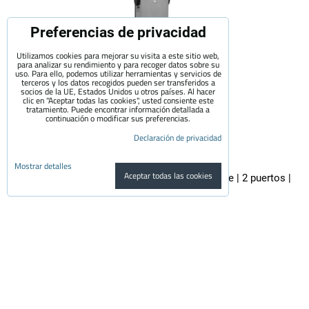
Preferencias de privacidad
Utilizamos cookies para mejorar su visita a este sitio web,
para analizar su rendimiento y para recoger datos sobre su
uso. Para ello, podemos utilizar herramientas y servicios de
terceros y los datos recogidos pueden ser transferidos a
socios de la UE, Estados Unidos u otros países. Al hacer
clic en "Aceptar todas las cookies", usted consiente este
tratamiento. Puede encontrar información detallada a
continuación o modificar sus preferencias.
Declaración de privacidad
Mostrar detalles
Aceptar todas las cookies
EVECUBE 2C - estación de carga de CA de poste | 2 puertos |
2x22KW
EVECUBE 2C es un cargador de columna de alto rendimiento de segunda...
3,700 €
con el IVA
3,057.85 €
Disponibilidad:
Disponibilidad y precio a consultar