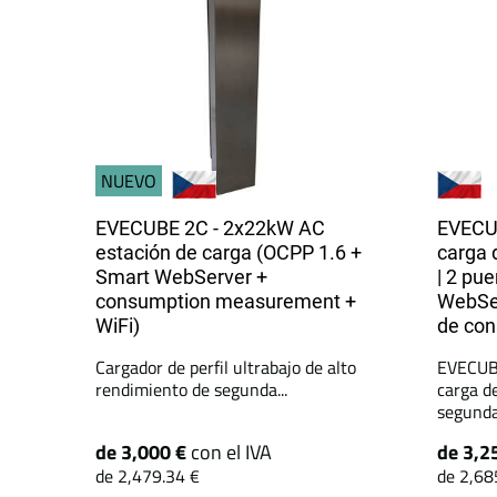
NUEVO
EVECUBE 2C - 2x22kW AC
EVECUB
estación de carga (OCPP 1.6 +
carga 
Smart WebServer +
| 2 pu
consumption measurement +
WebSer
WiFi)
de co
Cargador de perfil ultrabajo de alto
EVECUBE
rendimiento de segunda...
carga d
segunda.
de 3,000 €
con el IVA
de 3,2
de 2,479.34 €
de 2,68