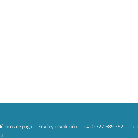
étodos de pago
Envío y devolución
+420 722 689 252
Qui
ad