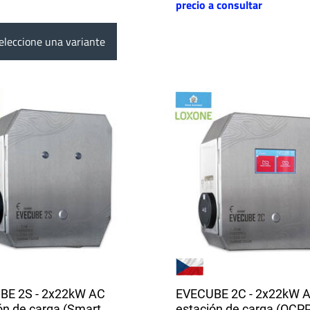
precio a consultar
leccione una variante
BE 2S - 2x22kW AC
EVECUBE 2C - 2x22kW 
ón de carga (Smart
estación de carga (OCPP