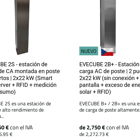
NUEVO
E 2S - estación de
EVECUBE 2B+ - Estación
de CA montada en poste
carga AC de poste | 2 pu
ertos | 2x22 kW (Smart
2x22 kW (sin conexión +
ver + RFID + medición
pantalla + exceso de en
nsumo)
solar + RFID)
 2S es una estación de
EVECUBE B+ / 2B+ es una e
e alto rendimiento de
de carga de poste altamente.
..
50 €
con el IVA
de 2,750 €
con el IVA
5.95 €
de 2,272.73 €