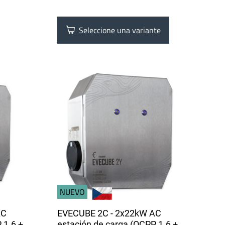
Seleccione una variante
NUEVO
AC
EVECUBE 2C - 2x22kW AC
 1.6 +
estación de carga (OCPP 1.6 +