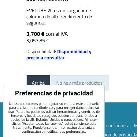
EVECUBE 2C es un cargador de
columna de alto rendimiento de
segunda...
3,700 €
con el IVA
3,057.85 €
Disponibilidad:
Disponibilidad y
precio a consultar
Arriba
No hay más productos.
Preferencias de privacidad
Utilizamos cookies para mejorar su visita a este sitio web,
para analizar su rendimiento y para recoger datos sobre su
uso. Para ello, podemos utilizar herramientas y servicios de
terceros y los datos recogidos pueden ser transferidos a
socios de la UE, Estados Unidos u otros países. Al hacer
clic en "Aceptar todas las cookies", usted consiente este
Mapa de la página web
Términos y condiciones
M
tratamiento. Puede encontrar información detallada a
continuación o modificar sus preferencias.
Preferencias de privacidad
Declaración de privacid