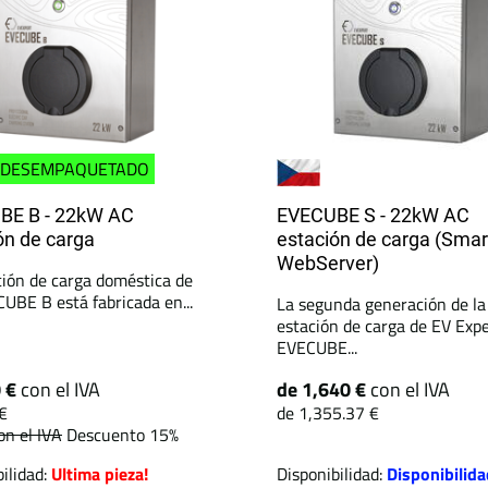
DESEMPAQUETADO
BE B - 22kW AC
EVECUBE S - 22kW AC
ón de carga
estación de carga (Smar
WebServer)
ción de carga doméstica de
UBE B está fabricada en...
La segunda generación de la
estación de carga de EV Expe
EVECUBE...
0 €
con el IVA
de 1,640 €
con el IVA
€
de 1,355.37 €
on el IVA
Descuento 15%
ilidad:
Ultima pieza!
Disponibilidad:
Disponibilida