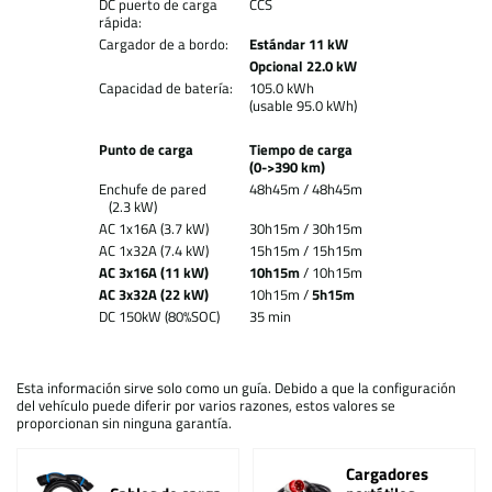
DC puerto de carga
CCS
rápida:
Cargador de a bordo:
Estándar 11 kW
Opcional 22.0 kW
Capacidad de batería:
105.0 kWh
(usable 95.0 kWh)
Punto de carga
Tiempo de carga
(0->390 km)
Enchufe de pared
48h45m / 48h45m
(2.3 kW)
AC 1x16A (3.7 kW)
30h15m / 30h15m
AC 1x32A (7.4 kW)
15h15m / 15h15m
AC 3x16A (11 kW)
10h15m
/ 10h15m
AC 3x32A (22 kW)
10h15m /
5h15m
DC 150kW (80%SOC)
35 min
Esta información sirve solo como un guía. Debido a que la configuración
del vehículo puede diferir por varios razones, estos valores se
proporcionan sin ninguna garantía.
Cargadores