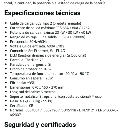
total, la cantidad, la potencia o el estado de carga de la batería.
Especificaciones técnicas
Cable de carga: CCS Tipo 2 (predeterminado)
Corriente de salida máxima: CCS 65A / 80A / 125A
Potencia de salida máxima: 20 kW / 30 kW / 40 kW
Rango de voltaje CC de salida: CCS (200-1000V)
Frecuencia: 50Hz/60Hz
Voltaje CA de entrada: 400V ±10%
Comunicación: Ethernet, Wi-Fi, 4G
DLM (Gestión dinámica de energía): Sí (opcional)
Pantalla: Táctil de 7"
Parada de emergencia: Sí
Grado de protección: IP54
Temperatura de funcionamiento: -20 °C a +50 °C
Consumo en espera: <25W
Eficiencia: ≥95%
Dimensiones: 670 x 460 x 270 mm
Longitud del cable: 5 metros
Soporte metálico: Sí, opcional (con coste adicional) Precio
Peso: 40 kg / 50 kg / 55 kg
Certificado: CE
Normas: IEC61851 / IEC62196 / ISO15118 / DIN70121 / EN61000-6-
4:2007
Seguridad y certificados