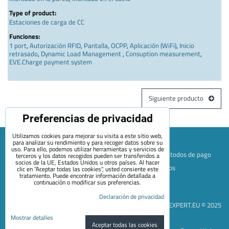
Type of product:
Estaciones de carga de CC
Funciones:
1 port
,
Autorización RFID
,
Pantalla
,
OCPP
,
Aplicación (WiFi)
,
Inicio
retrasado
,
Dynamic Load Management
,
Consuption measurement
,
EVE.Charge payment system
Siguiente producto
Preferencias de privacidad
Utilizamos cookies para mejorar su visita a este sitio web,
para analizar su rendimiento y para recoger datos sobre su
uso. Para ello, podemos utilizar herramientas y servicios de
Mapa de la página web
Términos y condiciones
Métodos de pago
terceros y los datos recogidos pueden ser transferidos a
socios de la UE, Estados Unidos u otros países. Al hacer
Envío y devolución
+420 722 689 252
Quiénes somos
clic en "Aceptar todas las cookies", usted consiente este
tratamiento. Puede encontrar información detallada a
Contacto
Blog
continuación o modificar sus preferencias.
Preferencias de privacidad
Declaración de privacidad
Declaración de privacidad
EVEXPERT.EU © 2025
Mostrar detalles
Aceptar todas las cookies