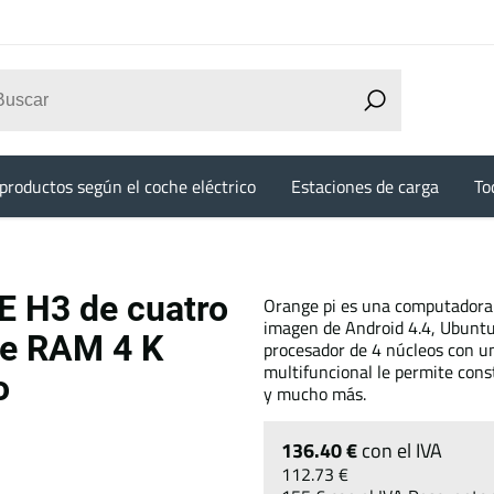
productos según el coche eléctrico
Estaciones de carga
To
E H3 de cuatro
Orange pi es una computadora 
imagen de Android 4.4, Ubuntu
de RAM 4 K
procesador de 4 núcleos con 
multifuncional le permite cons
o
y mucho más.
136.40 €
con el IVA
112.73 €