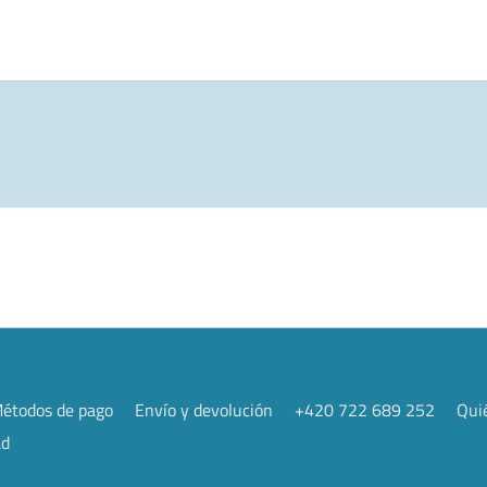
étodos de pago
Envío y devolución
+420 722 689 252
Qui
ad