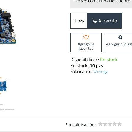
155 €
con el IVA
Descuento
pzs
Al carrito
Agregar a
Agregar a la lis
favoritos
Disponibilidad:
En stock
En stock:
10
pzs
Fabricante:
Orange
Su calificación: