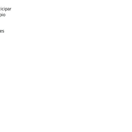
icipar
pio
res