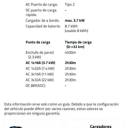
AC Puerto de carga:
Tipo 2
DC puerto de carga
-
rápida:
Cargador de a bordo:
max. 3.7 kW
Capacidad de batería:
8.7 kWh
(usable 8 kWh)
Punto de carga
Tiempo de carga
(0->32 km)
Enchufe de pared
4h00m
(2.3 kW)
AC 1x16A (3.7 kW)
2h30m
AC 1x32A (7.4 kW)
2h30m
AC 3x16A (11 kW)
2h30m
AC 3x32A (22 kW)
2h30m
DC (80%SOC)
-
Esta información sirve solo como un guía. Debido a que la configuración
del vehículo puede diferir por varios razones, estos valores se
proporcionan sin ninguna garantía.
Cargadores