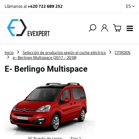
Llámanos al
+420 722 689 252
ES
Inicio
Selección de productos según el coche eléctrico
CITROEN
e- Berlingo Multispace (2017 - 2018)
E- Berlingo Multispace
AC Puerto de carga:
Tipo 1