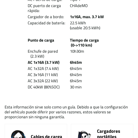
DC puerto de carga
CHAdeMO
rápida:
Cargador de a bordo:
1x16A, max. 3.7 kW
Capacidad de batería:
22.5 kWh
(usable 20.5 kWh)
Punto de carga
Tiempo de carga
(0->110 km)
Enchufe de pared
10h30m
(2.3 kW)
AC 1x16A (3.7 kW)
6h45m
AC 1x32A (7.4 kW)
6h45m
AC 3x16A (11 kW)
6h45m
AC 3x32A (22 kW)
6h45m
DC 40kW (80%SOC)
30 min
Esta información sirve solo como un guía. Debido a que la configuración
del vehículo puede diferir por varios razones, estos valores se
proporcionan sin ninguna garantía.
Cargadores
Cables de carga
portátiles