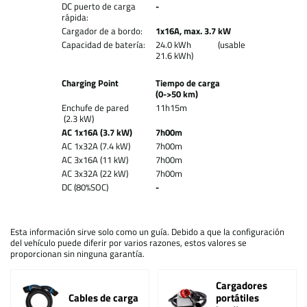
DC puerto de carga
-
rápida:
Cargador de a bordo:
1x16A, max. 3.7 kW
Capacidad de batería:
24.0 kWh (usable
21.6 kWh)
Charging Point
Tiempo de carga
(0->50 km)
Enchufe de pared
11h15m
(2.3 kW)
AC 1x16A (3.7 kW)
7h00m
AC 1x32A (7.4 kW)
7h00m
AC 3x16A (11 kW)
7h00m
AC 3x32A (22 kW)
7h00m
DC (80%SOC)
-
Esta información sirve solo como un guía. Debido a que la configuración
del vehículo puede diferir por varios razones, estos valores se
proporcionan sin ninguna garantía.
Cargadores
Cables de carga
portátiles