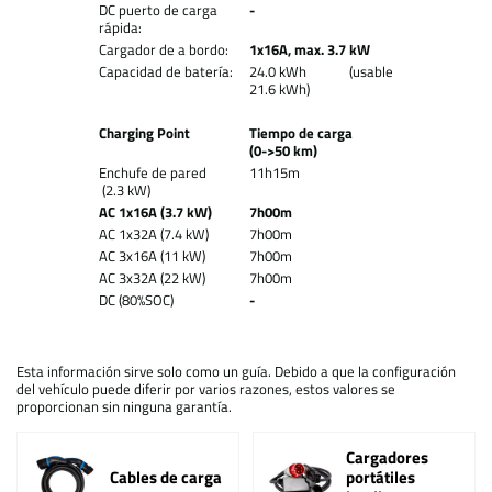
DC puerto de carga
-
rápida:
Cargador de a bordo:
1x16A, max. 3.7 kW
Capacidad de batería:
24.0 kWh (usable
21.6 kWh)
Charging Point
Tiempo de carga
(0->50 km)
Enchufe de pared
11h15m
(2.3 kW)
AC 1x16A (3.7 kW)
7h00m
AC 1x32A (7.4 kW)
7h00m
AC 3x16A (11 kW)
7h00m
AC 3x32A (22 kW)
7h00m
DC (80%SOC)
-
Esta información sirve solo como un guía. Debido a que la configuración
del vehículo puede diferir por varios razones, estos valores se
proporcionan sin ninguna garantía.
Cargadores
Cables de carga
portátiles