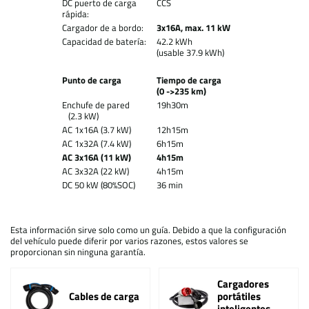
DC puerto de carga
CCS
rápida:
Cargador de a bordo:
3x16A, max. 11 kW
Capacidad de batería:
42.2 kWh
(usable 37.9 kWh)
Punto de carga
Tiempo de carga
(0 ->235 km)
Enchufe de pared
19h30m
(2.3 kW)
AC 1x16A (3.7 kW)
12h15m
AC 1x32A (7.4 kW)
6h15m
AC 3x16A (11 kW)
4h15m
AC 3x32A (22 kW)
4h15m
DC 50 kW (80%SOC)
36 min
Esta información sirve solo como un guía. Debido a que la configuración
del vehículo puede diferir por varios razones, estos valores se
proporcionan sin ninguna garantía.
Cargadores
Cables de carga
portátiles
inteligentes