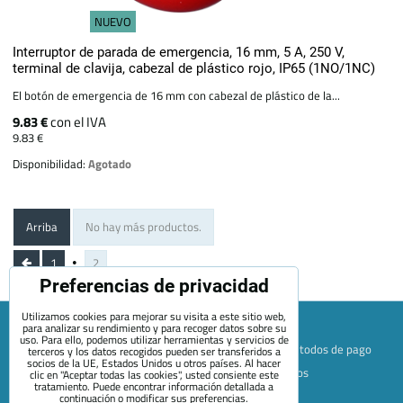
NUEVO
Interruptor de parada de emergencia, 16 mm, 5 A, 250 V,
terminal de clavija, cabezal de plástico rojo, IP65 (1NO/1NC)
El botón de emergencia de 16 mm con cabezal de plástico de la...
9.83 €
con el IVA
9.83 €
Disponibilidad:
Agotado
Arriba
No hay más productos.
1
2
Preferencias de privacidad
Utilizamos cookies para mejorar su visita a este sitio web,
para analizar su rendimiento y para recoger datos sobre su
uso. Para ello, podemos utilizar herramientas y servicios de
Mapa de la página web
Términos y condiciones
Métodos de pago
terceros y los datos recogidos pueden ser transferidos a
socios de la UE, Estados Unidos u otros países. Al hacer
Envío y devolución
+420 722 689 252
Quiénes somos
clic en "Aceptar todas las cookies", usted consiente este
tratamiento. Puede encontrar información detallada a
Contacto
Blog
continuación o modificar sus preferencias.